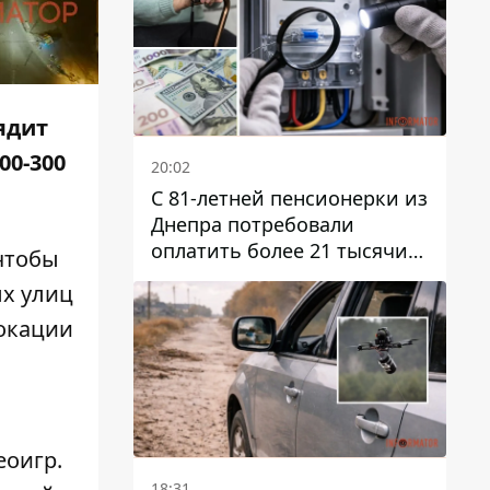
ядит
00-300
20:02
С 81-летней пенсионерки из
Днепра потребовали
оплатить более 21 тысячи
 чтобы
гривен за "вмешательство в
ых улиц
работу счетчика"
локации
еоигр.
18:31