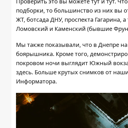
Проверить это вы можете
тут
и
тут
. Чт
подборки
, то большинство из них вы о
ЖТ, ботсада ДНУ, проспекта Гагарина,
Ломовский и Каменский (бывшие Фрунз
Мы также показывали, что в Днепре н
боярышника
. Кроме того, демонстрир
покровом ночи выглядит Южный вокза
здесь
. Больше крутых снимков от наш
Информатора
.