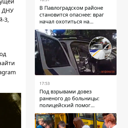
ущей
В Павлоградском районе
, ДНУ
становится опаснее: враг
-3,
начал охотиться на
гражданский и военный
транспорт
од
найти
tagram
17:53
Под взрывами довез
раненого до больницы:
полицейский помог
пострадавшему после атаки
на Каменский район