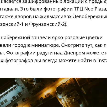
о касается зашифрованных локаций с
предыд
тгадали. Это были фотографии ТРЦ Neo Plaza
 а также дворов на жилмассивах Левобережный
енский-1 и Фрунзенский-2).
а набережной
зацвели ярко-розовые цветки
овали
город в миниатюре
. Смотрите
тут,
как п
л. Фотографии радуги над Днепром можете 
их фотографов вы всегда можете найти в
Ins