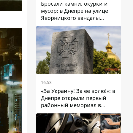
Бросали камни, окурки и
мусор: в Днепре на улице
Яворницкого вандалы
повредили питьевые
фонтаны
16:53
«За Украину! За ее волю!»: в
Днепре открыли первый
районный мемориал в
честь погибших
Защитников