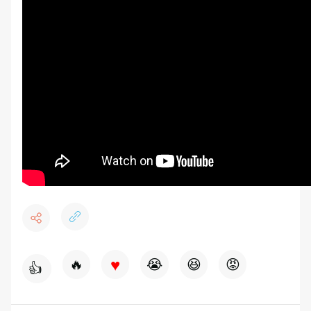
♥
🔥
😭
😆
😡
👍