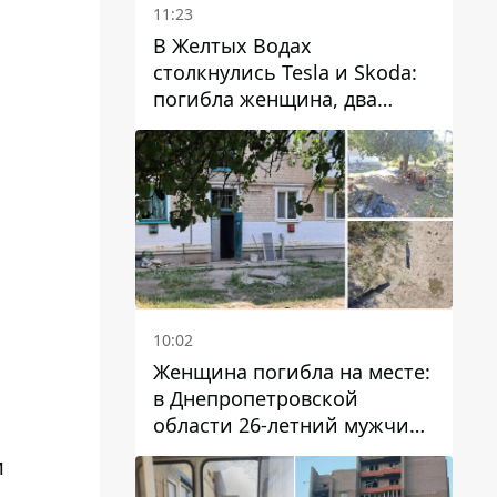
11:23
В Желтых Водах
столкнулись Tesla и Skoda:
погибла женщина, два
человека пострадали
10:02
Женщина погибла на месте:
в Днепропетровской
области 26-летний мужчина
избил трех человек
и
металлическим предметом