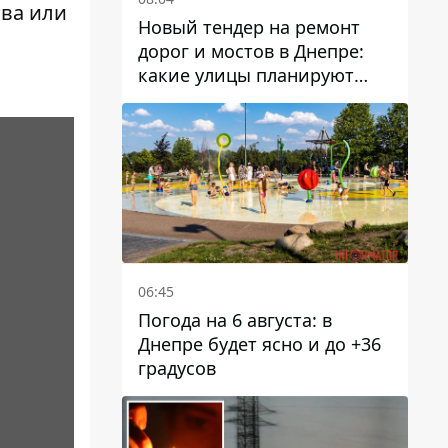
тва или
Новый тендер на ремонт
дорог и мостов в Днепре:
какие улицы планируют
обновить и сколько
десятков миллионов гривен
на это хотят потратить
06:45
Погода на 6 августа: в
Днепре будет ясно и до +36
градусов