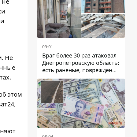
 не
ки
ли
09:01
Враг более 30 раз атаковал
. Не
Днепропетровскую область:
анные
есть раненые, повреждены
тах.
лицей, дома и предприятия
об этом
ат24,
аняют
08:04