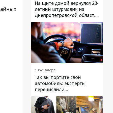
На щите домой вернулся 23-
вайных
летний штурмовик из
Днепропетровской области
Богдан Бескровный
19:41 вчера
Так вы портите свой
автомобиль: эксперты
перечислили
распространенные
привычки водителей,
которые на самом деле