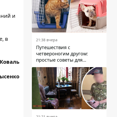
аний и
, в
21:38 вчера
Путешествия с
четвероногим другом:
простые советы для
 Коваль
поездок с животными
Лысенко
21:21 вчера