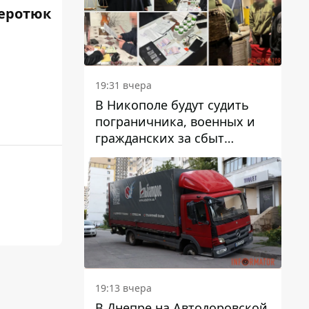
вредят машине
еротюк
19:31 вчера
В Никополе будут судить
пограничника, военных и
гражданских за сбыт
психотропов
19:13 вчера
В Днепре на Автодоровской