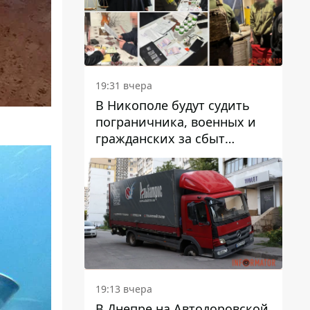
вредят машине
19:31 вчера
В Никополе будут судить
пограничника, военных и
гражданских за сбыт
психотропов
19:13 вчера
В Днепре на Автодоровской