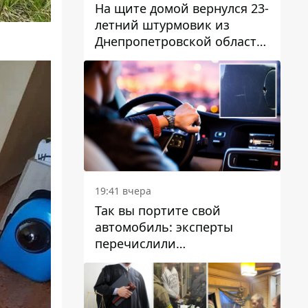
На щите домой вернулся 23-
летний штурмовик из
Днепропетровской области
Богдан Бескровный
19:41 вчера
Так вы портите свой
автомобиль: эксперты
перечислили
распространенные
привычки водителей,
которые на самом деле