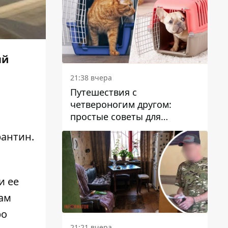
ый
21:38 вчера
Путешествия с
четвероногим другом:
простые советы для
поездок с животными
рантин.
и ее
ам
ро
21:21 вчера