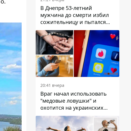
о.
В Днепре 53-летний
мужчина до смерти избил
сожительницу и пытался
скрыть преступление:
детали
20:41 вчера
Враг начал использовать
"медовые ловушки" и
охотится на украинских
военнослужащих