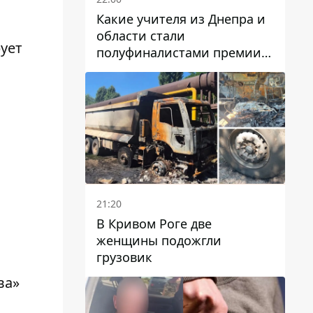
Какие учителя из Днепра и
области стали
рует
полуфиналистами премии
Global Teacher Prize Ukraine
2026
21:20
В Кривом Роге две
женщины подожгли
грузовик
ва»