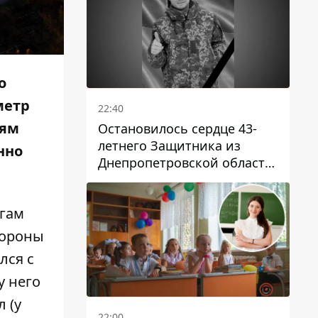
о
метр
22:40
лям
Остановилось сердце 43-
летнего Защитника из
нно
Днепропетровской области
Евгения Зинченко
огам
тороны
лся с
у него
 (у
22:00