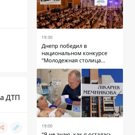
19:30
Днепр победил в
национальном конкурсе
"Молодежная столица
Украины – 2026"
та ДТП
19:00
"Я не знаю, как я осталась