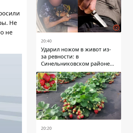
просили
ры. Не
о не
20:40
Ударил ножом в живот из-
за ревности: в
Синельниковском районе
задержали 49-летнего
мужчину за убийство
20:20