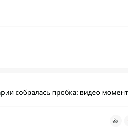
арии собралась пробка: видео момен
👍