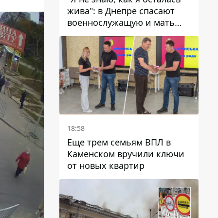
жива": в Днепре спасают
военнослужащую и мать
четверых детей, которую
ранил КАБ
18:58
Еще трем семьям ВПЛ в
Каменском вручили ключи
от новых квартир