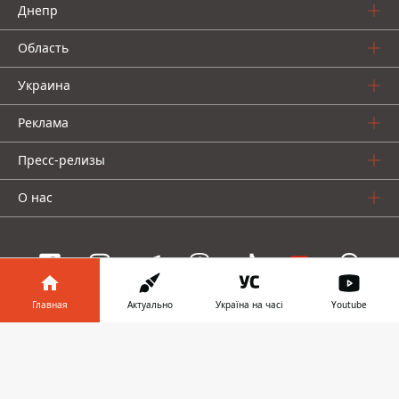
Днепр
Область
Украина
Реклама
Пресс-релизы
О нас
Главная
Актуально
Україна на часі
Youtube
Информатор проекты
Информатор в
Скачать
Информатор
Информатор
Информатор
телефоне
👉
Украина
Киев
Авто