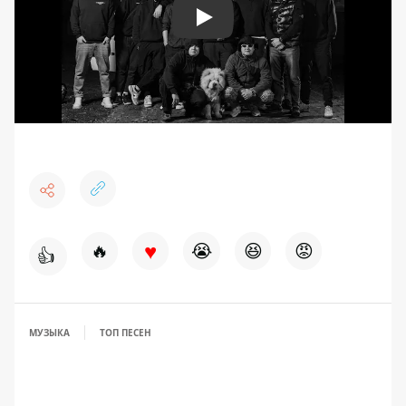
Play
♥
🔥
😭
😆
😡
👍
МУЗЫКА
ТОП ПЕСЕН