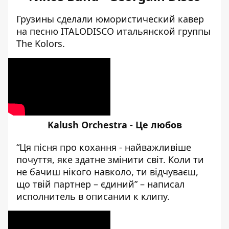
Грузины сделали юмористический кавер
на песню ITALODISCO итальянской группы
The Kolors.
Kalush Orchestra - Це любов
“Ця пісня про кохання - найважливіше
почуття, яке здатне змінити світ. Коли ти
не бачиш нікого навколо, ти відчуваєш,
що твій партнер – єдиний”
– написал
исполнитель в описании к клипу.