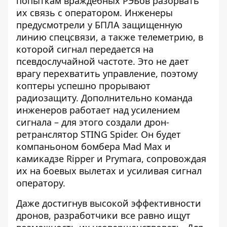
попыткам враждебных РЭБов разорвать
их связь с оператором. Инженеры
предусмотрели у БПЛА защищенную
линию спецсвязи, а также телеметрию, в
которой сигнал передается на
псевдослучайной частоте. Это не дает
врагу перехватить управление, поэтому
коптеры успешно прорывают
радиозащиту. Дополнительно команда
инженеров работает над усилением
сигнала – для этого
создали
дрон-
ретранслятор STING Spider. Он будет
компаньоном бомбера Mad Maх и
камикадзе Ripper и Prymara, сопровождая
их на боевых вылетах и ​​усиливая сигнал
оператору.
Даже достигнув высокой эффективности
дронов, разработчики все равно ищут