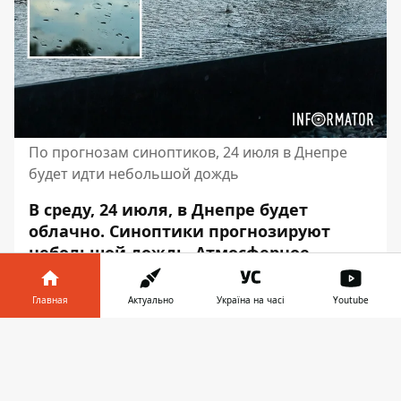
По прогнозам синоптиков, 24 июля в Днепре
будет идти небольшой дождь
В среду, 24 июля, в Днепре будет
облачно. Синоптики прогнозируют
небольшой дождь. Атмосферное
давление будет составлять от 750
миллиметров до 751 миллиметра
Главная
Актуально
Україна на часі
Youtube
ртутного столбика.
Информатор в
Скачать
Скорость ветра – до 4 метров в секунду с
телефоне
👉
порывами до 8 метров в секунду. Об этом
сообщает Информатор со ссылкой на