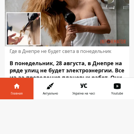
Где в Днепре не будет света в понедельник
В понедельник, 28 августа, в Днепре на
ряде улиц не будет электроэнергии.
Все
из-за проведения плановых работ
. Они
продлятся с 8:00 до 20:00.
Главная
Актуально
Україна на часі
Youtube
Об этом пишет Информатор
со ссылкой
на публикацию "ЦЕК"
. Так, электроэнергия
Информатор в
Скачать
будет отсутствовать по следующим
телефоне
👉
адресам:
С 8:00 до 18:00: