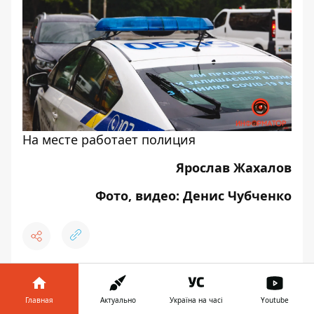
На месте работает полиция
Ярослав Жахалов
Фото, видео: Денис Чубченко
♥
🔥
😭
😆
😡
👍
Главная
Актуально
Україна на часі
Youtube