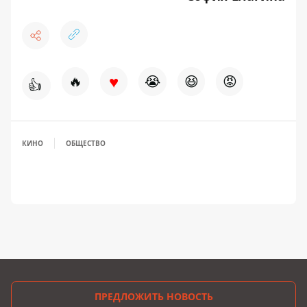
♥
🔥
😭
😆
😡
👍
КИНО
ОБЩЕСТВО
ПРЕДЛОЖИТЬ НОВОСТЬ