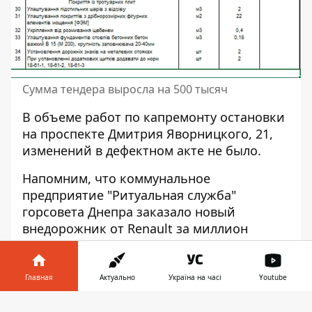
Сумма тендера выросла на 500 тысяч
В объеме работ по капремонту остановки
на проспекте Дмитрия Яворницкого, 21,
изменений в дефектном акте не было.
Напомним, что коммунальное
предприятие "Ритуальная служба"
горсовета Днепра заказало новый
внедорожник от Renault
за миллион
гривен (24 тысячи долларов). Также мы
писали, что в Днепре объявили 36
тендеров на питание в
детсадах почти на
Главная
Актуально
Україна на часі
Youtube
100 миллионов
гривен
.
Информатор в