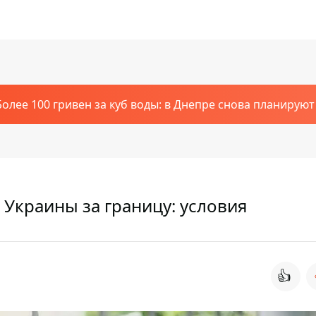
Более 100 гривен за куб воды: в Днепре снова планирую
 Украины за границу: условия
👍