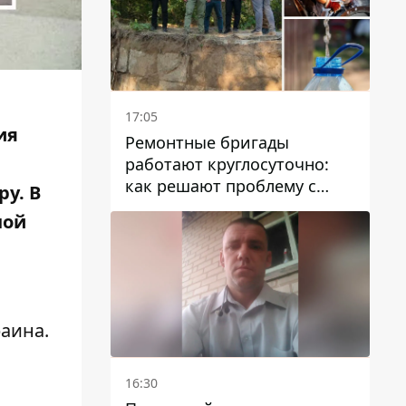
17:05
ия
Ремонтные бригады
работают круглосуточно:
как решают проблему с
у. В
водой в Марганецкой
ной
громаде
раина
.
16:30