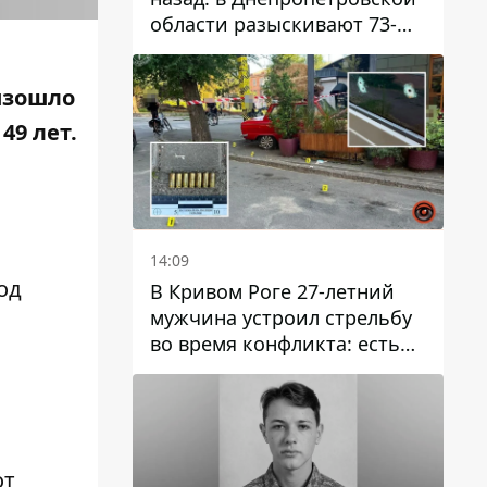
области разыскивают 73-
летнего мужчину
изошло
49 лет.
14:09
од
В Кривом Роге 27-летний
мужчина устроил стрельбу
во время конфликта: есть
раненый
от