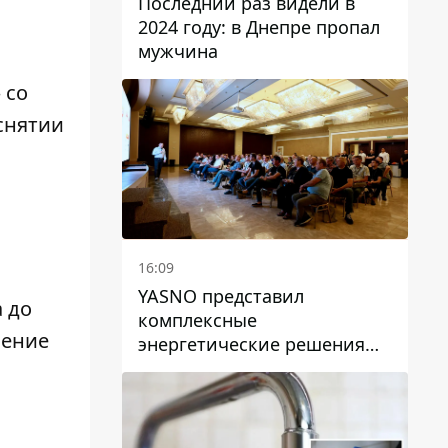
Последний раз видели в
2024 году: в Днепре пропал
мужчина
 со
 снятии
16:09
YASNO представил
 до
комплексные
чение
энергетические решения
для бизнеса в Днепре