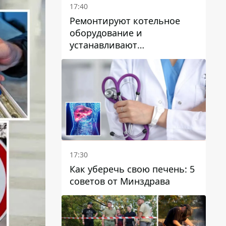
17:40
Ремонтируют котельное
оборудование и
устанавливают
генераторные установки:
как в Днепре готовятся к
отопительному сезону
17:30
Как уберечь свою печень: 5
советов от Минздрава