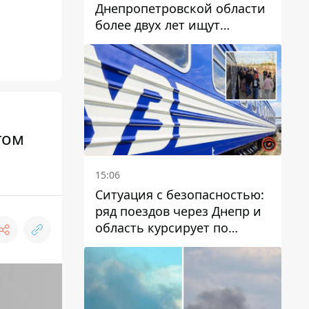
Днепропетровской области
более двух лет ищут
пропавшую женщину
гом
15:06
Ситуация с безопасностью:
ряд поездов через Днепр и
область курсирует по
измененному маршруту, а
часть пути заменили
автобусами и электричками