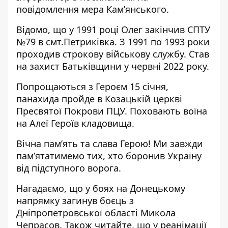
повідомлення мера Кам’янського.
Відомо, що у 1991 році Олег закінчив СПТУ
№79 в смт.Петриківка. З 1991 по 1993 роки
проходив строкову військову службу. Став
на захист Батьківщини у червні 2022 року.
Попрощаються з Героєм 15 січня,
панахида пройде в Козацькій церкві
Пресвятої Покрови ПЦУ. Поховають воїна
на Алеї Героїв кладовища.
Вічна пам’ять та слава Герою! Ми завжди
пам’ятатимемо тих, хто боронив Україну
від підступного ворога.
Нагадаємо, що
у боях на Донецькому
напрямку
загинув боєць з
Дніпропетровської області
Микола
Чепрасов. Також читайте, що
у реанімації