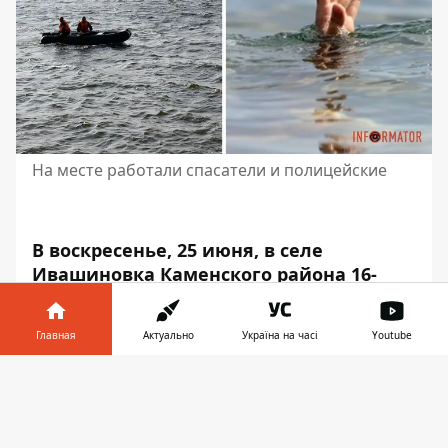
На месте работали спасатели и полицейские
В воскресенье, 25 июня, в селе
Ивашиновка Каменского района 16-
летний юноша нырнул в воду и пропал
из виду.
На место происшествия
Главная
Актуально
Україна на часі
Youtube
вызвали отряд
спасателей и
водолазов. Чрезвычайщики сразу же
Информатор в
Скачать
начали поиски.
телефоне
👉
Об этом сообщает Информатор со