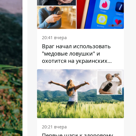
20:41 вчера
Враг начал использовать
"медовые ловушки" и
охотится на украинских
военнослужащих
20:21 вчера
Первые шаги к здоровому