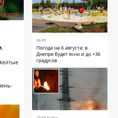
06:45
м.
Погода на 6 августа: в
Днепре будет ясно и до +36
градусов
Желтые
чень-
23:59 вчера