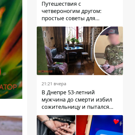
Путешествия с
четвероногим другом:
простые советы для
поездок с животными
21:21 вчера
В Днепре 53-летний
мужчина до смерти избил
сожительницу и пытался
скрыть преступление:
детали