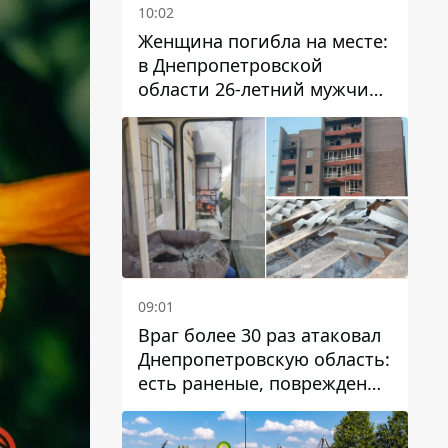
10:02
Женщина погибла на месте:
в Днепропетровской
области 26-летний мужчина
избил трех человек
металлическим предметом
09:01
Враг более 30 раз атаковал
Днепропетровскую область:
есть раненые, повреждены
лицей, дома и предприятия