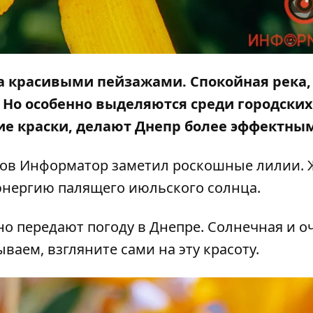
а красивыми пейзажами. Спокойная река,
 Но особенно выделяются среди городских
ие краски, делают Днепр более эффектны
лов
Информатор
заметил роскошные лилии. 
 энергию палящего июльского солнца.
о передают погоду в Днепре. Солнечная и о
ываем, взгляните сами на эту красоту.