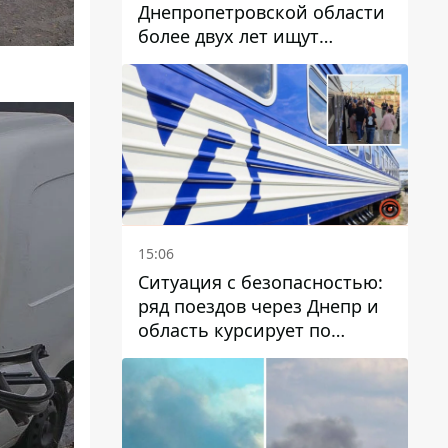
Днепропетровской области
более двух лет ищут
пропавшую женщину
15:06
Ситуация с безопасностью:
ряд поездов через Днепр и
область курсирует по
измененному маршруту, а
часть пути заменили
автобусами и электричками