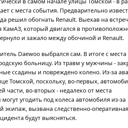
ически в самом начале улицы Томской - в р
ет с места события. Предварительно извест
гда решил обогнать Renault. Выехав на встре
 в КамАЗ, который двигался в противополож
ернуло и зажало между обочиной и Renault.
тель Daewoo выбрался сам. В итоге с места
ородскую больницу. Из травм у мужчины - за
ные ссадины и повреждено колено. Из-за ав
це Томской, поскольку, во-первых, автомоб
й части, во-вторых - недалеко от места
 могут угодить под колеса автомобиля из-за
ый экипаж, вызвана следственно-оперативна
нцидента будут выясняться.