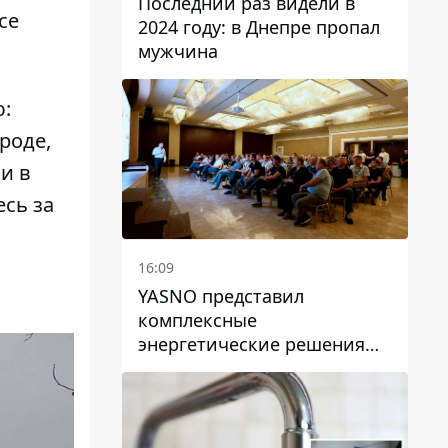
Последний раз видели в
се
2024 году: в Днепре пропал
мужчина
ю:
роде,
ли в
есь за
16:09
YASNO представил
комплексные
энергетические решения
для бизнеса в Днепре