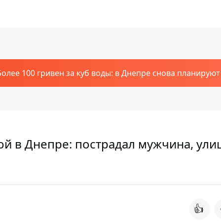
Более 100 гривен за куб воды: в Днепре снова планирую
й в Днепре: пострадал мужчина, ули
👍