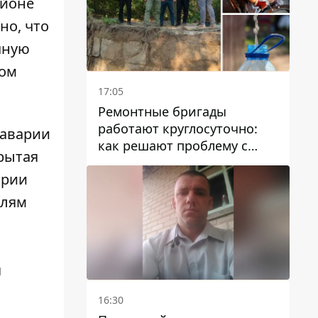
айоне
но, что
чную
ном
17:05
Ремонтные бригады
работают круглосуточно:
 аварии
как решают проблему с
крытая
водой в Марганецкой
арии
громаде
илям
я
16:30