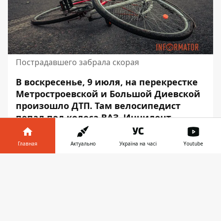
Пострадавшего забрала скорая
В воскресенье, 9 июля, на перекрестке
Метростроевской и Большой Диевской
произошло ДТП. Там
велосипедист
попал под колеса ВАЗ
. Инцидент
произошел около 9:00.
Главная
Актуально
Україна на часі
Youtube
Об этом сообщает Информатор с места
происшествия.
Информатор в
Скачать
телефоне
👉
По предварительным данным, мужчина
пересекал дорогу на велосипеде рядом с
пешеходным переходом. Водитель
затормозил, но избежать столкновения не