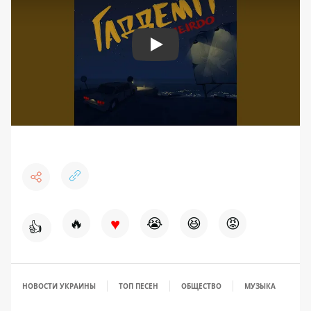
Play
♥
🔥
😭
😆
😡
👍
НОВОСТИ УКРАИНЫ
ТОП ПЕСЕН
ОБЩЕСТВО
МУЗЫКА