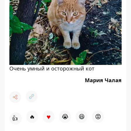
Очень умный и осторожный кот
Мария Чалая
♥
🔥
😭
😆
😡
👍