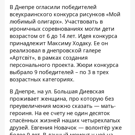
В Днепре огласили победителей
всеукраинского
конкурса рисунков «Мой
любимый олигарх»
. Участвовать в
ироничных соревнованиях могли дети
возрастом от 6 до 14 лет. Идея конкурса
принадлежит Максиму Ходаку. Ее он
реализовал в днепровской галере
«Артсвіт», в рамках создания
персонального проекта. Жюри конкурса
выбрало
9 победителей
– по 3 в трех
возрастных категориях.
В Днепре, на ул. Большая Диевская
проживает женщина, про которую без
преувеличения можно сказать — мать-
героиня. На ее счету не один десяток
спасённых жизней наших четырехлапых
друзей. Евгения Новачок — волонтёр уже
более 9 лет. В данный момент у неё на