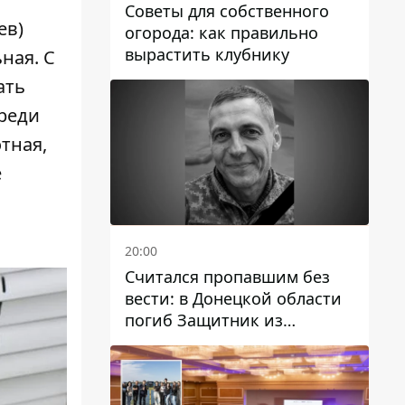
Советы для собственного
ев)
огорода: как правильно
вырастить клубнику
ная. С
ать
среди
тная,
е
20:00
Считался пропавшим без
вести: в Донецкой области
погиб Защитник из
Каменского Антон
Красовский