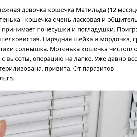
нежная девочка кошечка Матильда (12 месяц
енька - кошечка очень ласковая и общитель
м принимает почесушки и погладушки. Поигр
 шелковистая. Нарядная шейка и мордочка, 
блики солнышка.
Мотенька кошечка чистопло
 с высоты, операцию на лапке. Уже давно вс
терилизована, привита. От паразитов
льга.