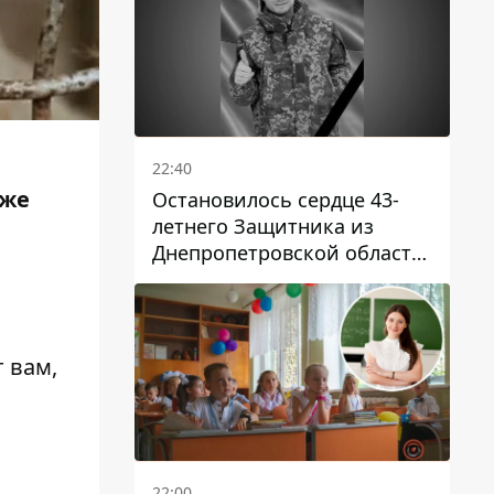
,
22:40
кже
Остановилось сердце 43-
летнего Защитника из
Днепропетровской области
Евгения Зинченко
 вам,
22:00