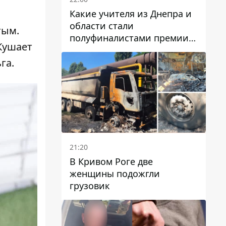
Какие учителя из Днепра и
области стали
тым.
полуфиналистами премии
Кушает
Global Teacher Prize Ukraine
2026
га.
21:20
В Кривом Роге две
женщины подожгли
грузовик