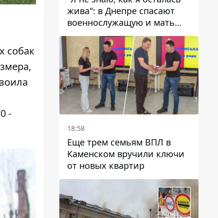
жива": в Днепре спасают
военнослужащую и мать
четверых детей, которую
ранил КАБ
х собак
змера,
своила
0 -
18:58
Еще трем семьям ВПЛ в
Каменском вручили ключи
от новых квартир