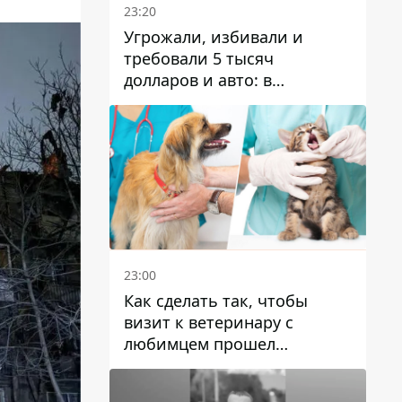
23:20
Угрожали, избивали и
требовали 5 тысяч
долларов и авто: в
Павлограде задержали двух
мужчин
23:00
Как сделать так, чтобы
визит к ветеринару с
любимцем прошел
спокойно: простые советы