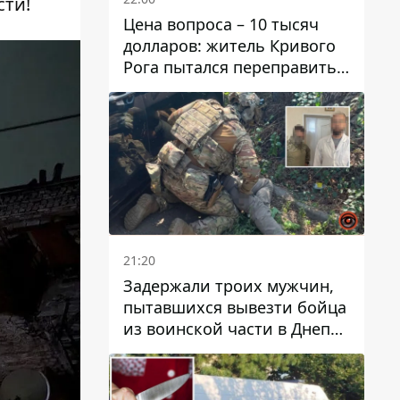
сти!
Цена вопроса – 10 тысяч
долларов: житель Кривого
Рога пытался переправить
мужчину в Словакию
21:20
Задержали троих мужчин,
пытавшихся вывезти бойца
из воинской части в Днепр
за 7 тысяч долларов: среди
них был врач