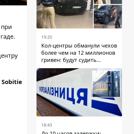
при
гаде.
19:20
Кол-центры обманули чехов
более чем на 12 миллионов
центру
гривен: будут судить
днепрянина,
организовавшего
транснациональную
:
Sobitie
преступную организацию
18:43
До 10 часов задержки: