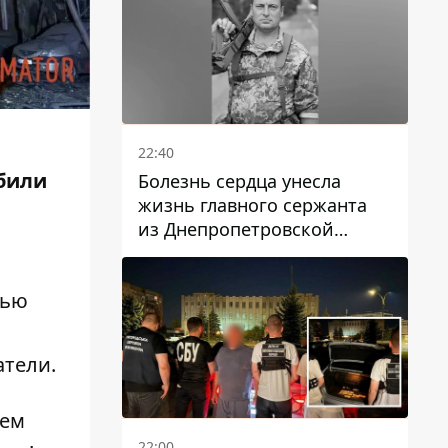
22:40
 били
Болезнь сердца унесла
жизнь главного сержанта
из Днепропетровской
области Юрия Свистуна
тью
атели.
аем
22:00