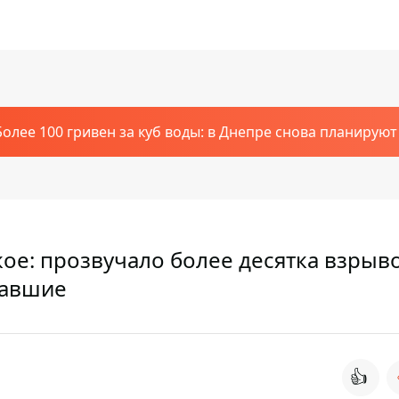
Более 100 гривен за куб воды: в Днепре снова планирую
ое: прозвучало более десятка взрыво
давшие
👍