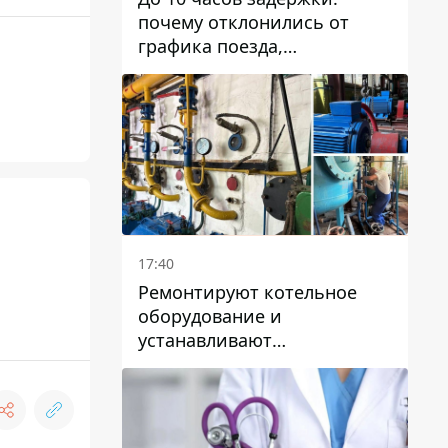
почему отклонились от
графика поезда,
курсирующие через Днепр
и область
17:40
Ремонтируют котельное
оборудование и
устанавливают
генераторные установки:
как в Днепре готовятся к
отопительному сезону