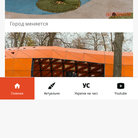
Город меняется
Главная
Актуально
Україна на часі
Youtube
Информатор в
Скачать
телефоне
👉
Инклюзивный парк открыли в июне 2018 года