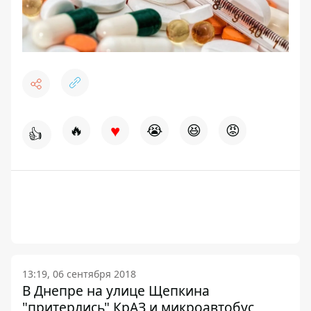
♥
🔥
😭
😆
😡
👍
13:19, 06 сентября 2018
В Днепре на улице Щепкина
"притерлись" КрАЗ и микроавтобус