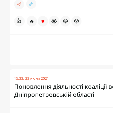
♥
👍
🔥
😭
😆
😡
15:33, 23 июня 2021
Поновлення діяльності коаліції в
Дніпропетровській області