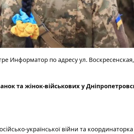
нтре Информатор по адресу ул. Воскресенская,
ранок та жінок-військових у Дніпропетровс
осійсько-української війни та координаторка