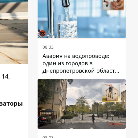
дальнейшем
08:33
Авария на водопроводе:
один из городов в
Днепропетровской области
 14,
остался без воды
изаторы
08:03