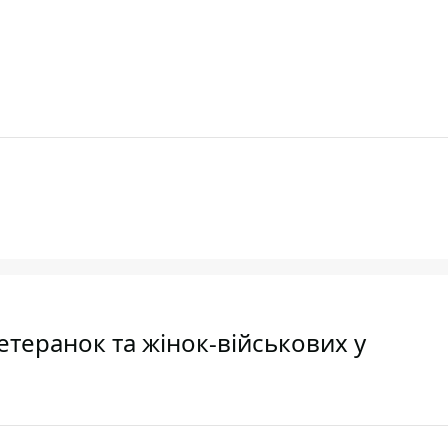
етеранок та жінок-військових у