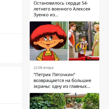
Остановилось сердце 54-
летнего военного Алексея
Зуенко из
Днепропетровской области
22:08 вчера
"Петрик Пяточкин"
возвращается на большие
экраны: одну из главных
ролей сыграет 9-летний
днепрянин Александр
Войтеховский