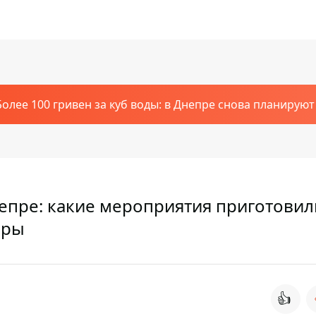
Более 100 гривен за куб воды: в Днепре снова планирую
епре: какие мероприятия приготовил
еры
👍