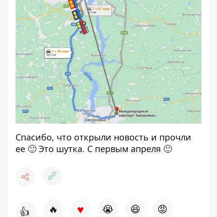
Спасибо, что открыли новость и прочли
ее 🙂 Это шутка. С первым апреля 🙂
♥
🔥
😭
😆
😡
👍