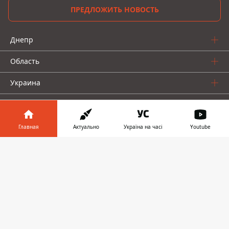
ПРЕДЛОЖИТЬ НОВОСТЬ
Днепр
Область
Украина
Реклама
Пресс-релизы
Главная
Актуально
Україна на часі
Youtube
О нас
Информатор в
Скачать
телефоне
👉
Информатор проекты