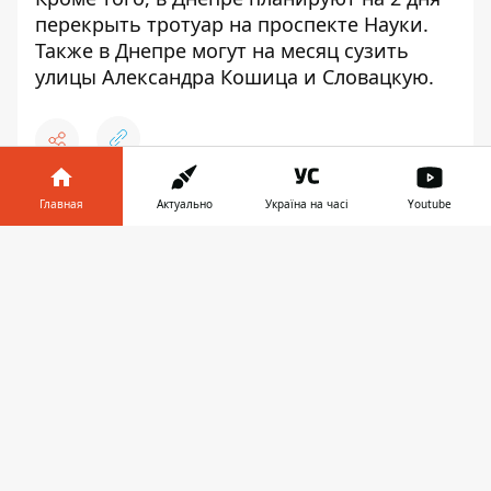
перекрыть тротуар на проспекте Науки
.
Также в Днепре
могут на месяц сузить
улицы Александра Кошица и Словацкую
.
♥
Главная
Актуально
Україна на часі
Youtube
🔥
😭
😆
😡
👍
Информатор в
Скачать
телефоне
👉
ПЕРЕКРЫТИЕ ДВИЖЕНИЯ
БОРИС ФИЛАТОВ