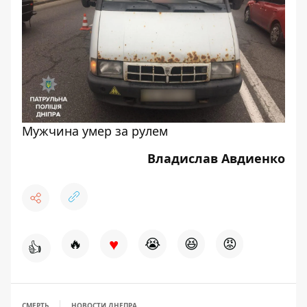
Мужчина умер за рулем
Владислав Авдиенко
♥
🔥
😭
😆
😡
👍
СМЕРТЬ
НОВОСТИ ДНЕПРА