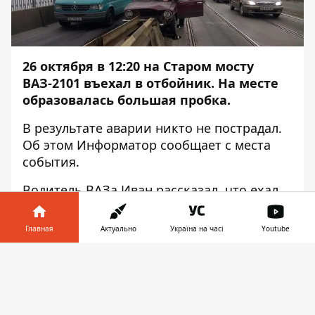
26 октября в 12:20 на Старом мосту
ВАЗ-2101 въехал в отбойник. На месте
образовалась большая пробка.
В результате аварии никто не пострадал.
Об этом
Информатор
сообщает с места
события.
Водитель ВАЗа Иван рассказал, что ехал
по мосту по трамвайным путям. Когда он
подъезжал к металлической арке, то
Главная
Актуально
Україна на часі
Youtube
хотел перестроиться в первую или вторую
полосы. Это не получилось, поскольку по
Информатор в
Скачать
обеим полосам ехали машины и не
телефоне
👉
пропустили ВАЗ. Водитель авто начал
тормозить, однако въехал в отбойник.