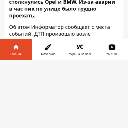
столкнулись Opel и BMW. Из-за аварии
в час пик по улице было трудно
проехать.
Об этом
Информатор
сообщает с места
событий. ДТП произошло возле
автосалона Lexus перед пешеходным
переходом.
Главная
Актуально
Україна на часі
Youtube
"Пешеход переходил дорогу, я
остановилась. Мне в зад въехала машина
Информатор в
Скачать
на большой скорости, я ее даже не
телефоне
👉
видела", - рассказала водитель BMW Анна.
Мужчина, который находился с девушкой
в машине, сказал, что удар был такой
силы, что авто почти вытолкнуло на
пешеходный переход. "Пешеход сначала
шел, а потом резко начал бежать. Я вижу,
что BMW начал тормозить. Ну и я
естественно тормозил уже как мог", -