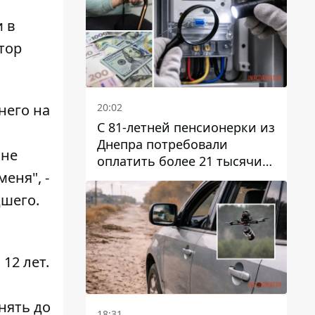
и в
тор
20:02
него на
С 81-летней пенсионерки из
Днепра потребовали
 не
оплатить более 21 тысячи
еня", -
гривен за "вмешательство в
работу счетчика"
шего.
12 лет.
нять до
18:31