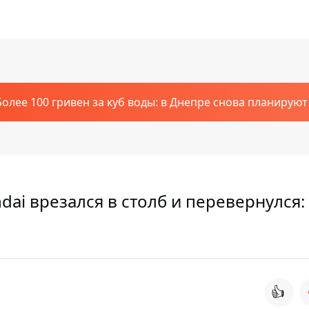
Более 100 гривен за куб воды: в Днепре снова планирую
ai врезался в столб и перевернулся:
👍