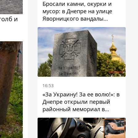
Бросали камни, окурки и
мусор: в Днепре на улице
Яворницкого вандалы
толб и
повредили питьевые
фонтаны
16:53
«За Украину! За ее волю!»: в
Днепре открыли первый
районный мемориал в
честь погибших
Защитников