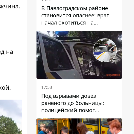
ужчина.
В Павлоградском районе
становится опаснее: враг
начал охотиться на
гражданский и военный
транспорт
д на
кой.
17:53
Под взрывами довез
раненого до больницы:
полицейский помог
пострадавшему после атаки
на Каменский район