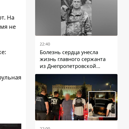
т. На
емя не
22:40
е:
Болезнь сердца унесла
жизнь главного сержанта
из Днепропетровской
области Юрия Свистуна
рульная
22:00