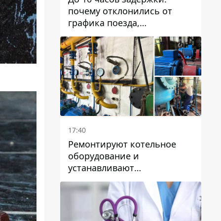
почему отклонились от
графика поезда,
курсирующие через Днепр
и область
17:40
Ремонтируют котельное
оборудование и
устанавливают
генераторные установки:
как в Днепре готовятся к
отопительному сезону