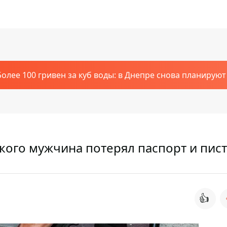
Более 100 гривен за куб воды: в Днепре снова планирую
ого мужчина потерял паспорт и пис
👍