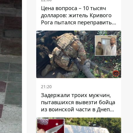
Цена вопроса – 10 тысяч
долларов: житель Кривого
Рога пытался переправить
мужчину в Словакию
21:20
Задержали троих мужчин,
пытавшихся вывезти бойца
из воинской части в Днепр
за 7 тысяч долларов: среди
них был врач