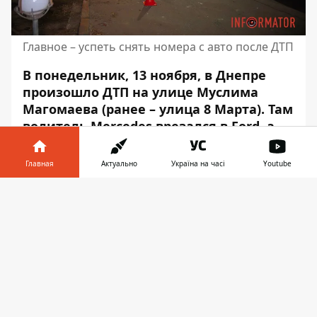
Главное – успеть снять номера с авто после ДТП
В понедельник, 13 ноября, в Днепре
произошло ДТП на улице Муслима
Магомаева (ранее – улица 8 Марта). Там
водитель Mercedes врезался в Ford, а
потом еще и снес столб
. К счастью,
обошлось без пострадавших.
Главная
Актуально
Україна на часі
Youtube
Авария произошла около 17:50. Об этом
Информатор в
Скачать
Информатор сообщает с места
телефоне
👉
происшествия.
По предварительной информации, оба
автомобиля двигались по Магомаева со
стороны улицы Дмитрия Донцова.
Водитель Ford перед гостиницей