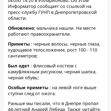
около 14:20 в Илларионово. Об этом
Информатор сообщает со ссылкой на
пресс-службу ГУНП в Днепропетровской
области
.
Обновлено:
мальчика нашли. На месте
работают правоохранители.
Приметы
: черные волосы, черные глаза,
худощавое телосложение, рост 100 - 110
сантиметров;
Был одет
: флисовый костюм с
камуфляжным рисунком, черная шапка,
черная обувь;
Особые приметы
: на левой ноге выше
ступни след от ожога.
Раньше мы писали, что в Днепре
пропал
44-летний Андрей Лебеда
. Также читайте,