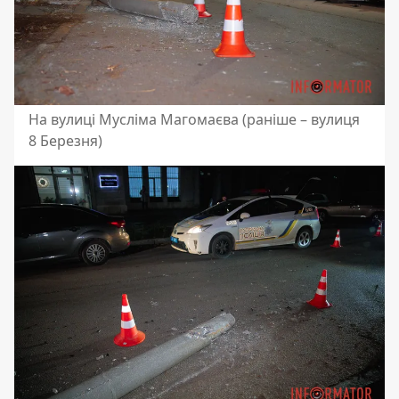
На вулиці Мусліма Магомаєва (раніше – вулиця
8 Березня)