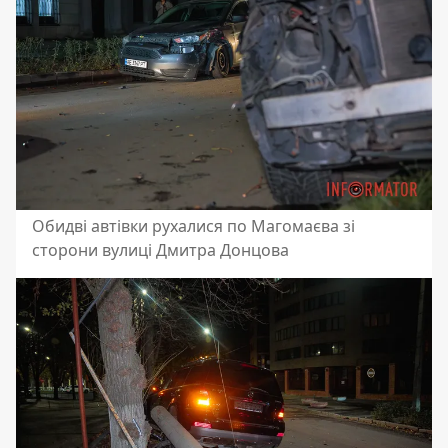
Обидві автівки рухалися по Магомаєва зі
сторони вулиці Дмитра Донцова