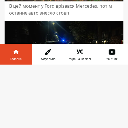
В цей момент у Ford врізався Mercedes, потім
останнє авто знесло стовп
Головна
Актуально
Україна на часі
Youtube
Інформатор у
Завантажити
телефоні
👉
Рух на місці ДТП ускладнено, здійснюється
реверсивно