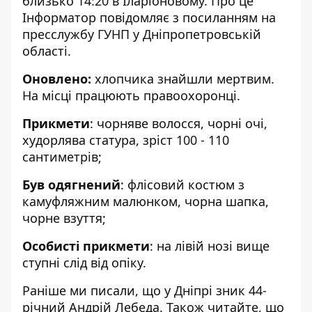
близько 14:20 в Іларіоновому. Про це
Інформатор повідомляє з посиланням на
пресслужбу ГУНП у Дніпропетровській
області
.
Оновлено:
хлопчика знайшли мертвим
.
На місці працюють правоохоронці.
Прикмети
: чорняве волосся, чорні очі,
худорлява статура, зріст 100 - 110
сантиметрів;
Був одягнений
: флісовий костюм з
камуфляжним малюнком, чорна шапка,
чорне взуття;
Особисті прикмети
: на лівій нозі вище
ступні слід від опіку.
Раніше ми писали, що у Дніпрі
зник 44-
річний Андрій Лебеда
. Також читайте, що