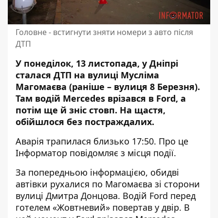
Головне - встигнути зняти номери з авто після
ДТП
У понеділок, 13 листопада, у Дніпрі
сталася ДТП на вулиці Мусліма
Магомаєва (раніше – вулиця 8 Березня).
Там водій Mercedes врізався в Ford, а
потім ще й зніс стовп
. На щастя,
обійшлося без постраждалих.
Аварія трапилася близько 17:50. Про це
Інформатор повідомляє з місця події.
За попередньою інформацією, обидві
автівки рухалися по Магомаєва зі сторони
вулиці Дмитра Донцова. Водій Ford перед
готелем «Жовтневий» повертав у двір. В