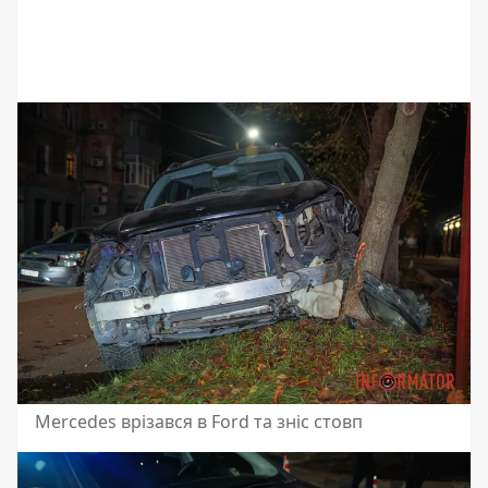
Mercedes врізався в Ford та зніс стовп