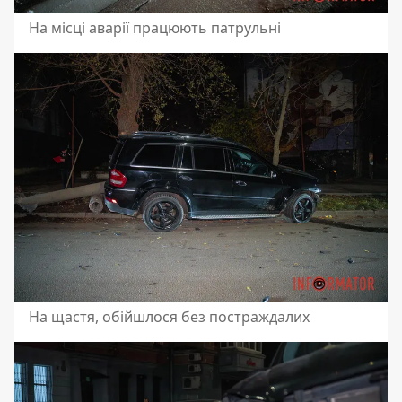
На місці аварії працюють патрульні
На щастя, обійшлося без постраждалих