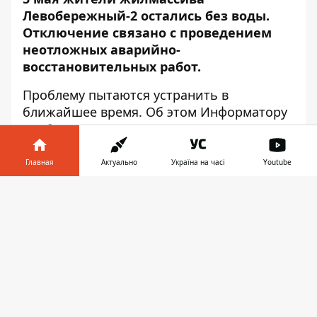
Левобережный-2 остались без воды.
Отключение связано с проведением
неотложных аварийно-
восстановительных работ.
Проблему пытаются устранить в
ближайшее время. Об этом
Информатору
сообщили в КП «Днепрводоканал».
В связи с проведением неотложных
Главная
Актуально
Україна на часі
Youtube
аварийно-восстановительных работ на
водоводе Д-400 мм, сегодня прекращено
Информатор в
Скачать
водоснабжение жителей и потребителей
телефоне
👉
жилого массива Левобережный-2.
Специалисты предприятия делают все
возможное для скорейшего
восстановления водоснабжения на
микрорайон.