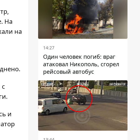
тр,
. На
хали на
14:27
Один человек погиб: враг
атаковал Никополь, сгорел
уднено.
рейсовый автобус
 с
ги.
сь и
матор
13:44