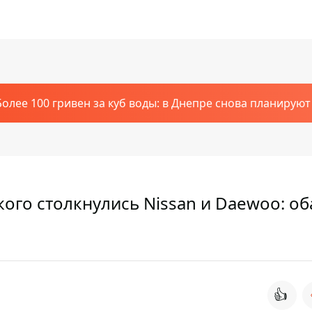
Более 100 гривен за куб воды: в Днепре снова планирую
ого столкнулись Nissan и Daewoo: об
👍