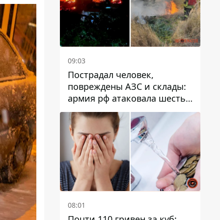
09:03
Пострадал человек,
повреждены АЗС и склады:
армия рф атаковала шесть
районов Днепропетровской
области
08:01
Почти 110 гривен за куб: