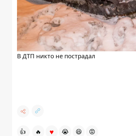
В ДТП никто не пострадал
♥
👍
🔥
😭
😆
😡