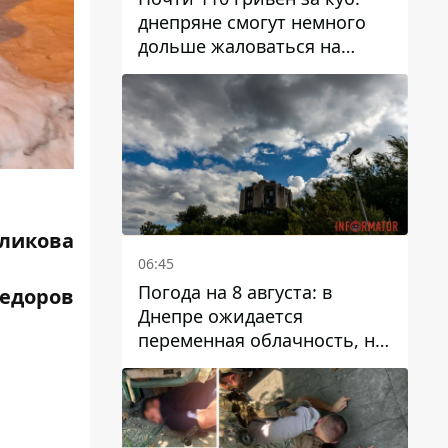
днепряне смогут немного
дольше жаловаться на
запланированные тарифы
на воду на 2027 год
ликова
06:45
Погода на 8 августа: в
Федоров
Днепре ожидается
переменная облачность, но
может пойти дождь