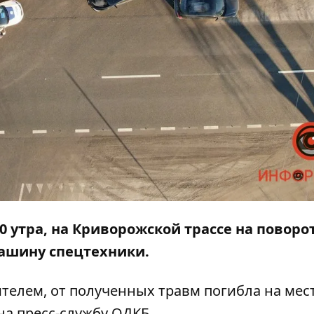
30 утра, на Криворожской трассе на поворо
машину спецтехники.
телем, от полученных травм погибла на мест
 на пресс-службу ОДКБ.