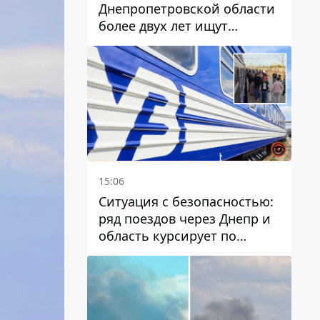
Днепропетровской области
более двух лет ищут
пропавшую женщину
15:06
Ситуация с безопасностью:
ряд поездов через Днепр и
область курсирует по
измененному маршруту, а
часть пути заменили
автобусами и электричками