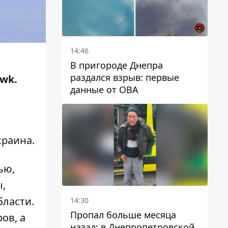
14:46
В пригороде Днепра
раздался взрыв: первые
wk.
данные от ОВА
краина
.
ью,
ы,
бласти.
14:30
Пропал больше месяца
ов, а
назад: в Днепропетровской