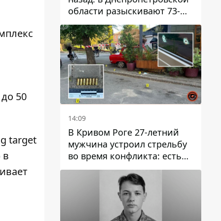
области разыскивают 73-
летнего мужчину
омплекс
до 50
14:09
В Кривом Роге 27-летний
 target
мужчина устроил стрельбу
 в
во время конфликта: есть
раненый
ивает