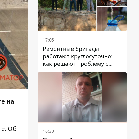
17:05
Ремонтные бригады
работают круглосуточно:
как решают проблему с
водой в Марганецкой
громаде
те на
е. Об
16:30