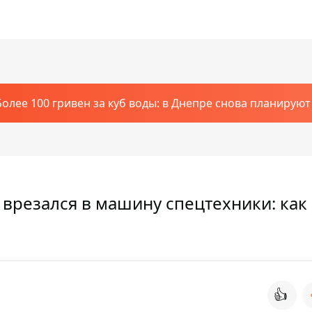
Более 100 гривен за куб воды: в Днепре снова планирую
 врезался в машину спецтехники: как
👍