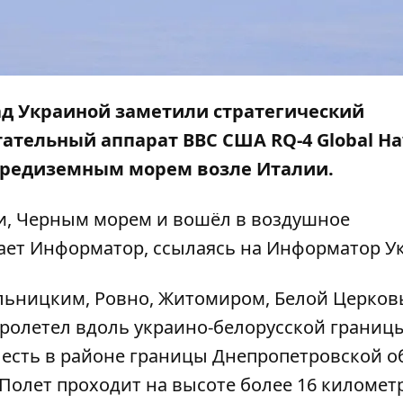
ад Украиной заметили стратегический
тельный аппарат ВВС США RQ-4 Global Ha
Средиземным морем возле Италии.
и, Черным морем и вошёл в воздушное
ает
Информатор
, ссылаясь на
Информатор У
ельницким, Ровно, Житомиром, Белой Церков
пролетел вдоль украино-белорусской границ
 есть в районе границы Днепропетровской о
 Полет проходит на высоте более 16 километр