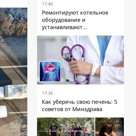
17:40
Ремонтируют котельное
оборудование и
устанавливают
генераторные установки:
как в Днепре готовятся к
отопительному сезону
17:30
Как уберечь свою печень: 5
советов от Минздрава