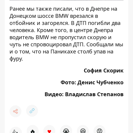
Ранее мы также писали, что
в Днепре на
Донецком шоссе BMW врезался в
отбойник и загорелся
. В ДТП погибли два
человека. Кроме того, в центре Днепра
водитель BMW не пропустил скорую и
чуть не спровоцировал ДТП
. Сообщали мы
и о том, что на Паникахе
столб упав на
фуру
.
София Скорик
Фото: Денис Чубченко
Видео: Владислав Степанов
♥
🔥
😭
😆
😡
👍