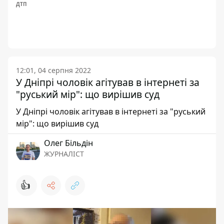
ДТП
12:01, 04 серпня 2022
У Дніпрі чоловік агітував в інтернеті за
"руський мір": що вирішив суд
У Дніпрі чоловік агітував в інтернеті за "руський
мір": що вирішив суд
Олег Більдін
ЖУРНАЛІСТ
👍