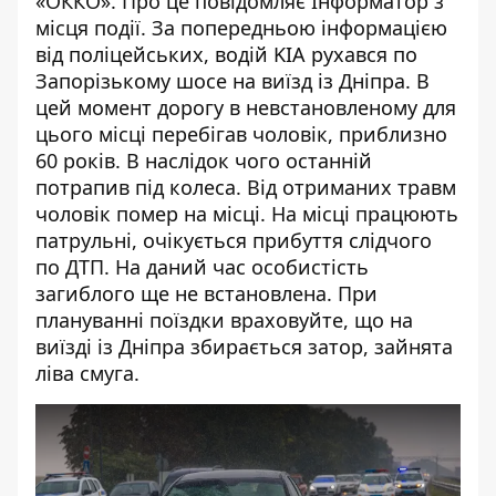
«ОККО». Про це повідомляє
Інформатор
з
місця події. За попередньою інформацією
від поліцейських, водій KIA рухався по
Запорізькому шосе на виїзд із Дніпра. В
цей момент дорогу в невстановленому для
цього місці перебігав чоловік, приблизно
60 років. В наслідок чого останній
потрапив під колеса. Від отриманих травм
чоловік помер на місці. На місці працюють
патрульні, очікується прибуття слідчого
по ДТП. На даний час особистість
загиблого ще не встановлена. При
плануванні поїздки враховуйте, що на
виїзді із Дніпра збирається затор, зайнята
ліва смуга.