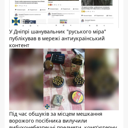
У Дніпрі шанувальник "руського міра"
публікував в мережі антиукраїнський
контент
Під час обшуків за місцем мешкання
ворожого посібника вилучили
вибухонебезпечні предмети, комп'ютерну