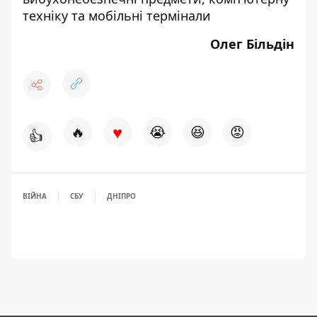
техніку та мобільні термінали
Олег Більдін
♥
🔥
😭
😆
😡
👍
ВІЙНА
СБУ
ДНІПРО