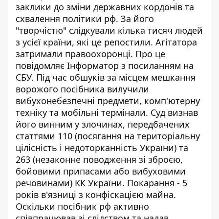
заклики до зміни державних кордонів та
схвалення політики рф. За його
"творчістю" слідкували кілька тисяч людей
з усієї країни, які це репостили. Агітатора
затримали правоохоронці. Про це
повідомляє
Інформатор
з
посиланням
на
СБУ. Під час обшуків за місцем мешкання
ворожого посібника вилучили
вибухонебезпечні предмети, комп'ютерну
техніку та мобільні термінали. Суд визнав
його винним у злочинах, передбачених
статтями 110 (посягання на територіальну
цілісність і недоторканність України) та
263 (незаконне поводження зі зброєю,
бойовими припасами або вибуховими
речовинами) КК України. Покарання - 5
років в'язниці з конфіскацією майна.
Оскільки посібник рф активно
співпрацював зі слідством та надав