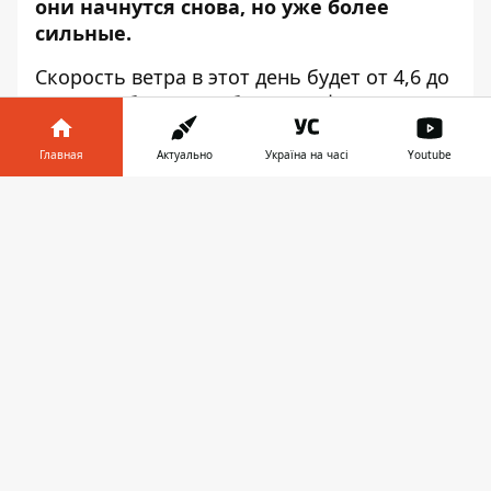
они начнутся снова, но уже более
сильные.
Скорость ветра в этот день будет от 4,6 до
8,3 м/с. Об этом сообщает
Информатор
со
ссылкой на Украинский гидрометцентр.
Главная
Актуально
Україна на часі
Youtube
По прогнозам синоптиков, в 8:00
температура воздуха будет около 7
Информатор в
Скачать
градусов мороза. Днем температура
телефоне
👉
воздуха поднимется до 6 градусов мороза.
Восход солнца можно ожидать в 7:29, а
закат — в 15:52. Самую теплую погоду в
этот день зафиксировали в 1909 году.
Тогда столбик термометра показал 9,7
градуса тепла. Холоднее всего было в 1907
году — тогда температура воздуха
опустилась до 22,5 градусов мороза.
26 декабря почитается память святых