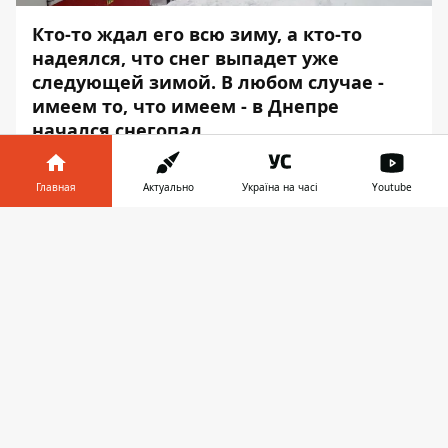
Кто-то ждал его всю зиму, а кто-то
надеялся, что снег выпадет уже
следующей зимой. В любом случае -
имеем то, что имеем - в Днепре
начался снегопад.
В городе объявили штормовое
Главная
Актуально
Україна на часі
Youtube
предупреждение. К ночи мокрый снег
превратится в лед на дорогах и тротуарах,
Информатор в
Скачать
а температура опустится ниже нуля, -
телефоне
👉
сообщает
Информатор
.
"Сегодня вечером и завтра средняя
скорость движения маршрутных
автобусов может сократиться до 25%, до
окончания работ коммунальных служб по
уборке снега с дорог. На предприятиях
уже расписаны графики дежурств