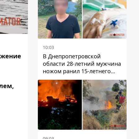
10:03
ижение
В Днепропетровской
области 28-летний мужчина
ножом ранил 15-летнего
парня
лем,
09:03