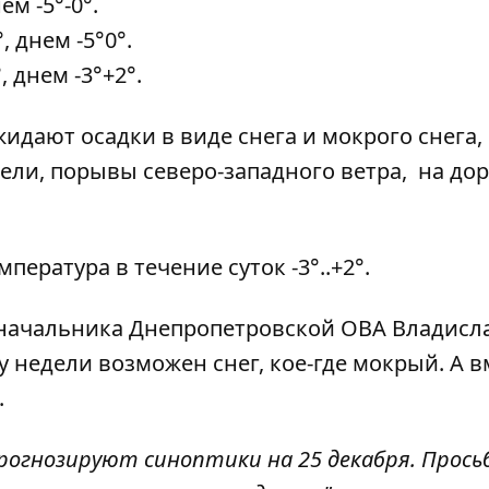
 ​​-5°-0°.
днем ​​-5°0°.
днем ​​-3°+2°.
идают осадки в виде снега и мокрого снега,
ели,
порывы северо-западного ветра,
на дор
ература в течение суток -3°..+2°.
начальника Днепропетровской ОВА Владисл
у недели возможен снег, кое-где мокрый. А в
.
огнозируют синоптики на 25 декабря. Просьб