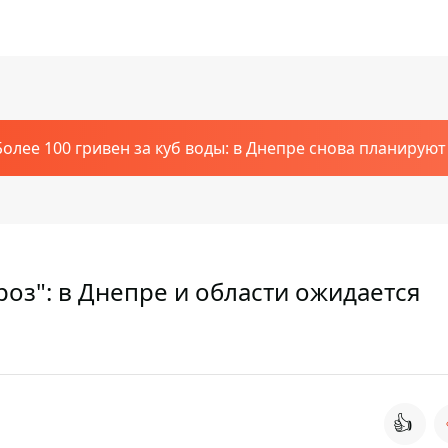
Более 100 гривен за куб воды: в Днепре снова планирую
оз": в Днепре и области ожидается
👍