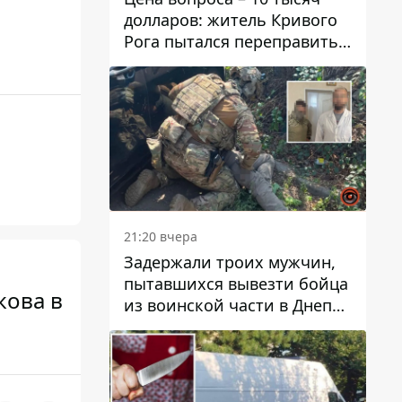
долларов: житель Кривого
Рога пытался переправить
мужчину в Словакию
21:20 вчера
Задержали троих мужчин,
пытавшихся вывезти бойца
кова в
из воинской части в Днепр
за 7 тысяч долларов: среди
них был врач