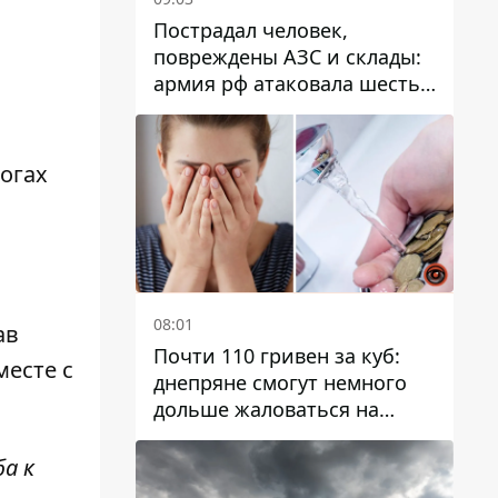
Пострадал человек,
повреждены АЗС и склады:
армия рф атаковала шесть
районов Днепропетровской
области
огах
08:01
ав
Почти 110 гривен за куб:
месте с
днепряне смогут немного
дольше жаловаться на
запланированные тарифы
на воду на 2027 год
а к