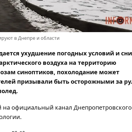
руют в Днепре и области
идается ухудшение погодных условий и сн
арктического воздуха на территорию
нозам синоптиков, похолодание может
телей призывали быть осторожными за ру
лолед.
й на
официальный канал Днепропетровского
рологии
.