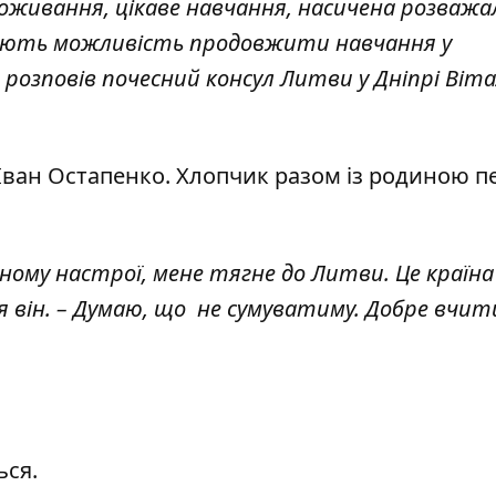
оживання, цікаве навчання, насичена розважа
мають можливість продовжити навчання у
 – розповів почесний консул Литви у Дніпрі Віта
 Іван Остапенко. Хлопчик разом із родиною п
ному настрої, мене тягне до Литви. Це країна
ся він. – Думаю, що не сумуватиму. Добре вчит
ься.