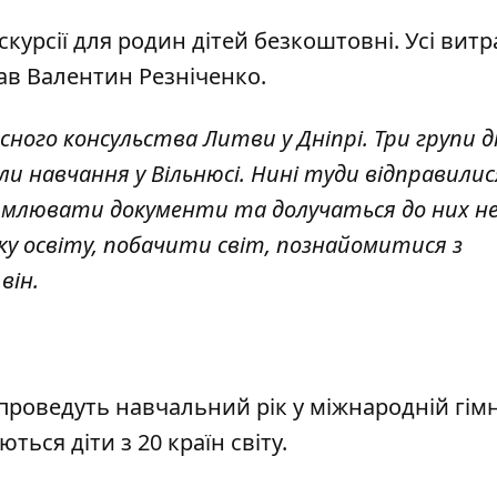
курсії для родин дітей безкоштовні. Усі витр
ав Валентин Резніченко.
ного консульства Литви у Дніпрі. Три групи д
ли навчання у Вільнюсі. Нині туди відправилис
ормлювати документи та долучат
ься до них не
ку освіту, побачити світ, познайомитися з
 він.
оведуть навчальний рік у міжнародній гімн
ься діти з 20 країн світу.