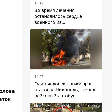
15:12
Во время лечения
остановилось сердце
военного из
Днепропетровской области
Ростислава Лупашко
14:27
Один человек погиб: враг
атаковал Никополь, сгорел
голова
рейсовый автобус
аток