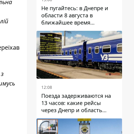
льна
Не пугайтесь: в Днепре и
области 8 августа в
лій
ближайшее время
ожидается гроза
ереїхав
 з
имусь
12:08
Поезда задерживаются на
13 часов: какие рейсы
через Днепр и область
выбились из графика