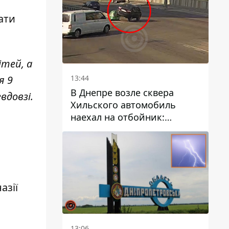
ати
ітей, а
13:44
я 9
В Днепре возле сквера
вдовзі.
Хильского автомобиль
наехал на отбойник:
момент происшествия
азії
13:06