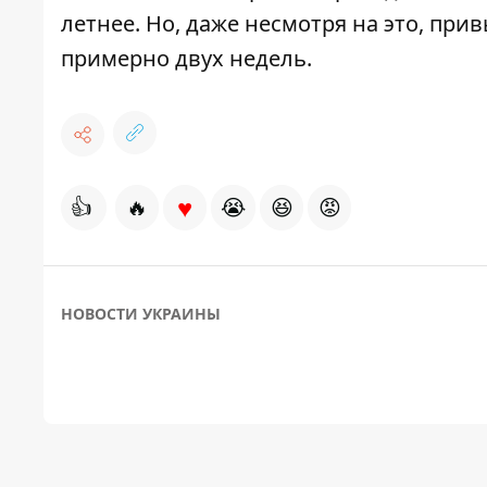
летнее. Но, даже несмотря на это, при
примерно двух недель.
♥
👍
🔥
😭
😆
😡
НОВОСТИ УКРАИНЫ