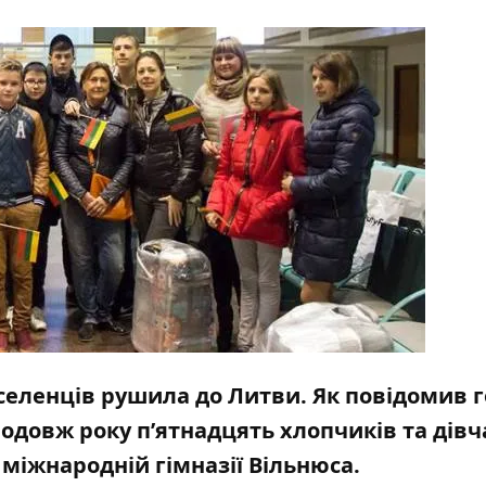
еселенців рушила до Литви. Як повідомив 
одовж року п’ятнадцять хлопчиків та дівч
міжнародній гімназії Вільнюса.