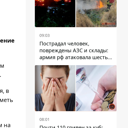
09:03
шение
Пострадал человек,
повреждены АЗС и склады:
армия рф атаковала шесть
районов Днепропетровской
ом
области
.
я, в
иметь
08:01
м на
Почти 110 гривен за куб: