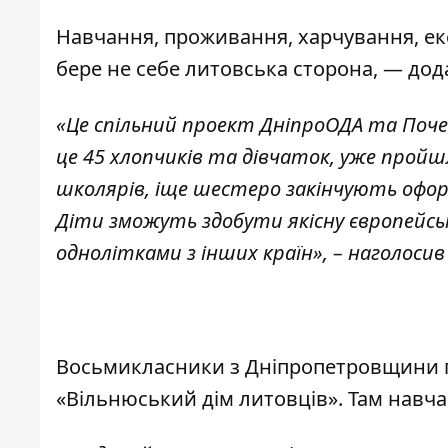
Навчання, проживання, харчування, екс
бере не себе литовська сторона, — дод
«Це спільний проект ДніпроОДА та Почес
це 45 хлопчиків та дівчаток, уже пройш
школярів, іще шестеро закінчують оф
Діти зможуть здобути якісну європейсь
однолітками з інших країн», – наголосив
Восьмикласники з Дніпропетровщини пр
«Вільнюський дім литовців». Там навчают