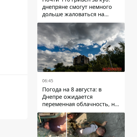
днепряне смогут немного
дольше жаловаться на
запланированные тарифы
на воду на 2027 год
06:45
Погода на 8 августа: в
Днепре ожидается
переменная облачность, но
может пойти дождь