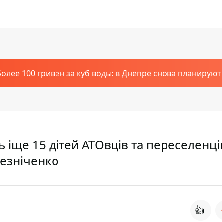
Более 100 гривен за куб воды: в Днепре снова планирую
ь іще 15 дітей АТОвців та переселенці
езніченко
👍