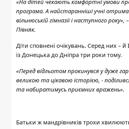
«На дітей чекають комфортні умови пр
програма. А найстаранніші учні отри
вільнюській гімназії і наступного року»,
Півняк.
Діти сповнені очікувань. Серед них – й
із Донецька до Дніпра три роки тому.
«Перед відльотом прокинувся у дуже гар
великою та цікавою історією, - поділив
та набиратимусь приємних вражень».
Батьки ж мандрівників трохи хвилюют