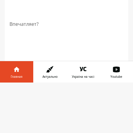
Впечатляет?
Главная
Актуально
Україна на часі
Youtube
Информатор в
Скачать
телефоне
👉
Аллея