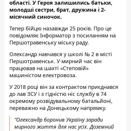
області. У Героя залишились батьки,
молодші сестри, брат, дружина і 2-
місячний синочок.
Тепер бійцю назавжди 25 років. Про це
повідомляє
Інформатор з посиланням на
Першотравенську міську раду
.
Олександр навчався у школі № 2 в місті
Першотравенськ. У мирний час він
працював на шахті «Степовій»
машиністом електровоза.
У 2018 році він за контрактом приєднався
до лав ЗСУ і з гідністю ніс службу в 74
окремому розвідувальному батальйоні,
переважно на Донецькому напрямку.
“Олександр боронив Україну заради
мирного життя для нас усіх. Доземний