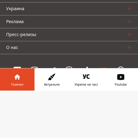
Украина
Реклама
Пресс-релизы
О нас
Главная
Актуально
Україна на часі
Youtube
Информатор проекты
Информатор в
Скачать
Информатор
Информатор
Информатор
телефоне
👉
Украина
Киев
Авто
© 2016-2026 Informator