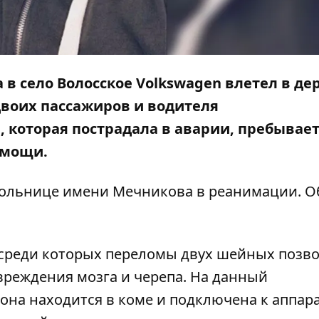
а в село Волосское
Volkswagen влетел в де
двоих пассажиров и водителя
 которая пострадала в аварии, пребывает
омощи.
 больнице имени Мечникова в реанимации. О
среди которых переломы двух шейных позво
вреждения мозга и черепа. На данный
она находится в коме и подключена к аппар