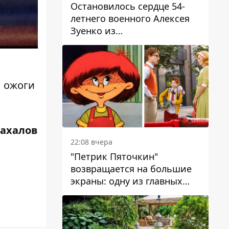
Остановилось сердце 54-
летнего военного Алексея
Зуенко из
Днепропетровской области
л ожоги
Жахалов
22:08 вчера
"Петрик Пяточкин"
возвращается на большие
экраны: одну из главных
ролей сыграет 9-летний
днепрянин Александр
Войтеховский