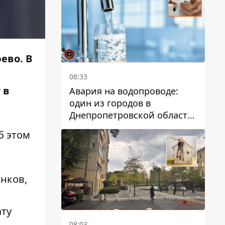
дальнейшем
рево
. В
08:33
 в
Авария на водопроводе:
один из городов в
Днепропетровской области
остался без воды
б этом
нков,
ату
08:03