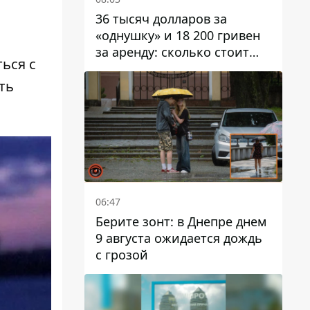
36 тысяч долларов за
«однушку» и 18 200 гривен
за аренду: сколько стоит
ься с
жилье в Днепропетровской
области
ать
06:47
Берите зонт: в Днепре днем ​​
9 августа ожидается дождь
с грозой