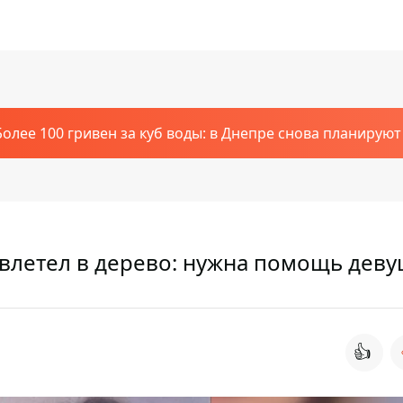
Более 100 гривен за куб воды: в Днепре снова планирую
 влетел в дерево: нужна помощь дев
👍