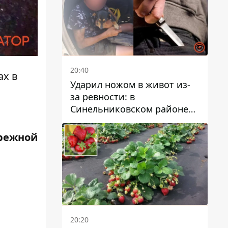
20:40
ах в
Ударил ножом в живот из-
за ревности: в
Синельниковском районе
задержали 49-летнего
мужчину за убийство
режной
20:20