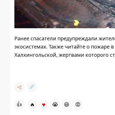
Ранее спасатели
предупреждали жителе
экосистемах
. Также читайте о
пожаре в
Халхингольской, жертвами которого ст
♥
👍
🔥
😭
😆
😡