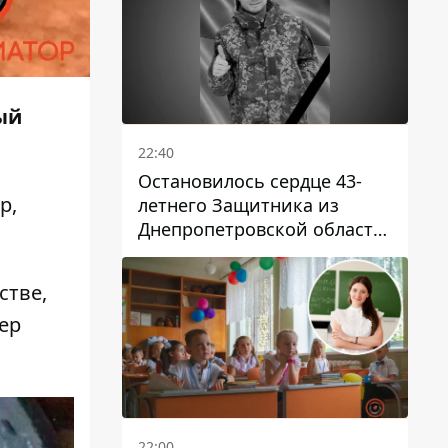
ый
22:40
Остановилось сердце 43-
р
,
летнего Защитника из
Днепропетровской области
Евгения Зинченко
стве,
ер
22:00