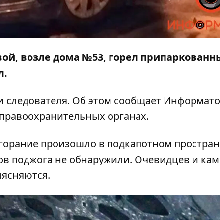
овой, возле дома №53, горел припаркованн
л.
и следователя. Об этом сообщает
Информато
 правоохранительных органах.
горание произошло в подкапотном простран
ов поджога не обнаружили. Очевидцев и кам
ыясняются.