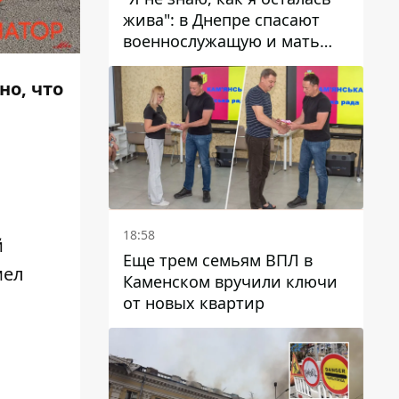
жива": в Днепре спасают
военнослужащую и мать
четверых детей, которую
ранил КАБ
но, что
18:58
й
Еще трем семьям ВПЛ в
мел
Каменском вручили ключи
от новых квартир